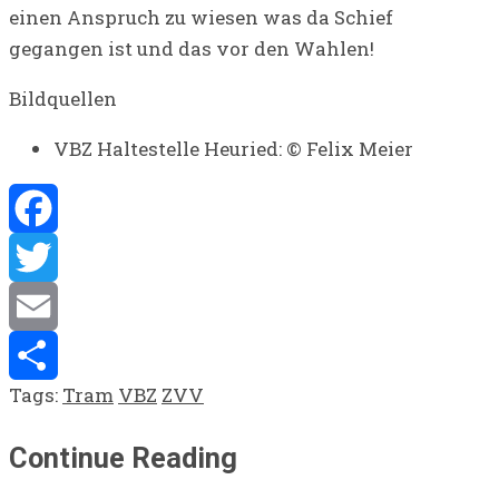
einen Anspruch zu wiesen was da Schief
gegangen ist und das vor den Wahlen!
Bildquellen
VBZ Haltestelle Heuried: © Felix Meier
Facebook
Twitter
Email
Tags:
Tram
VBZ
ZVV
Share
Continue Reading