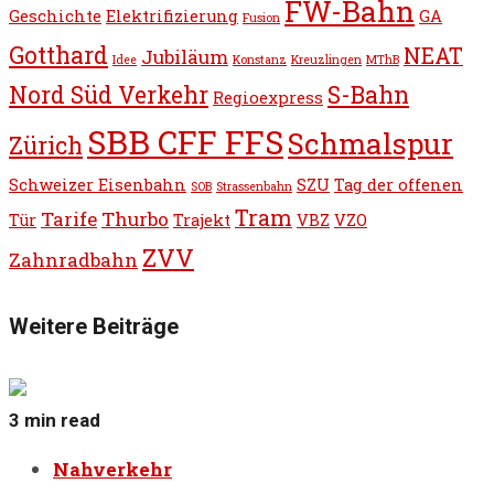
FW-Bahn
Geschichte
Elektrifizierung
GA
Fusion
Gotthard
NEAT
Jubiläum
Idee
Konstanz
Kreuzlingen
MThB
Nord Süd Verkehr
S-Bahn
Regioexpress
SBB CFF FFS
Schmalspur
Zürich
Schweizer Eisenbahn
SZU
Tag der offenen
SOB
Strassenbahn
Tram
Tarife
Thurbo
Tür
Trajekt
VBZ
VZO
ZVV
Zahnradbahn
Weitere Beiträge
3 min read
Nahverkehr