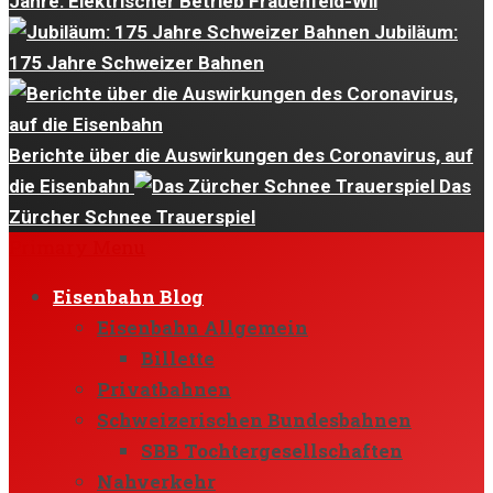
Jahre: Elektrischer Betrieb Frauenfeld-Wil
Jubiläum:
175 Jahre Schweizer Bahnen
Berichte über die Auswirkungen des Coronavirus, auf
die Eisenbahn
Das
Zürcher Schnee Trauerspiel
Primary Menu
Eisenbahn Blog
Eisenbahn Allgemein
Billette
Privatbahnen
Schweizerischen Bundesbahnen
SBB Tochtergesellschaften
Nahverkehr