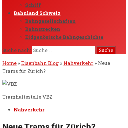
Schiff
Bahnland Schweiz
Bahngesellschaften
Bahnstrecken
Eidgenösische Bahngeschichte
Suche nach:
Home
»
Eisenbahn Blog
»
Nahverkehr
»
Neue
Trams für Zürich?
Tramhaltestelle VBZ
Nahverkehr
Neue Trams für Zürich?