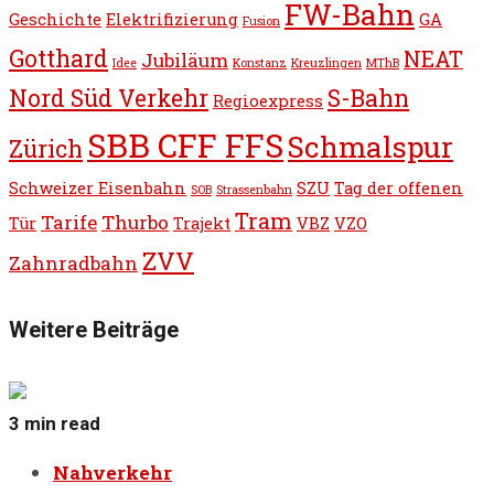
FW-Bahn
Geschichte
Elektrifizierung
GA
Fusion
Gotthard
NEAT
Jubiläum
Idee
Konstanz
Kreuzlingen
MThB
Nord Süd Verkehr
S-Bahn
Regioexpress
SBB CFF FFS
Schmalspur
Zürich
Schweizer Eisenbahn
SZU
Tag der offenen
SOB
Strassenbahn
Tram
Tarife
Thurbo
Tür
Trajekt
VBZ
VZO
ZVV
Zahnradbahn
Weitere Beiträge
3 min read
Nahverkehr