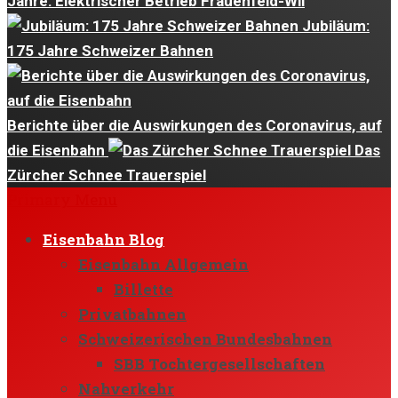
Jahre: Elektrischer Betrieb Frauenfeld-Wil
Jubiläum:
175 Jahre Schweizer Bahnen
Berichte über die Auswirkungen des Coronavirus, auf
die Eisenbahn
Das
Zürcher Schnee Trauerspiel
Primary Menu
Eisenbahn Blog
Eisenbahn Allgemein
Billette
Privatbahnen
Schweizerischen Bundesbahnen
SBB Tochtergesellschaften
Nahverkehr