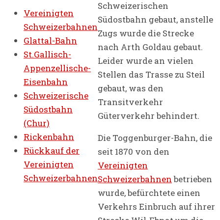
Schweizerischen
Vereinigten
Südostbahn gebaut, anstelle
Schweizerbahnen
Zugs wurde die Strecke
Glattal-Bahn
nach Arth Goldau gebaut.
St.Gallisch-
Leider wurde an vielen
Appenzellische-
Stellen das Trasse zu Steil
Eisenbahn
gebaut, was den
Schweizerische
Transitverkehr
Südostbahn
Güterverkehr behindert.
(Chur)
Rickenbahn
Die Toggenburger-Bahn, die
Rückkauf der
seit 1870 von den
Vereinigten
Vereinigten
Schweizerbahnen
Schweizerbahnen
betrieben
wurde, befürchtete einen
Verkehrs Einbruch auf ihrer