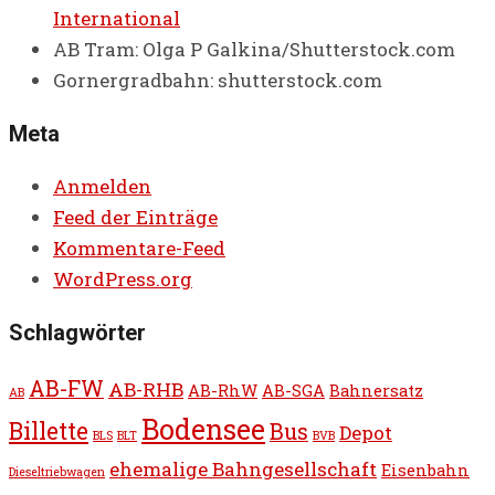
International
AB Tram: Olga P Galkina/Shutterstock.com
Gornergradbahn: shutterstock.com
Meta
Anmelden
Feed der Einträge
Kommentare-Feed
WordPress.org
Schlagwörter
AB-FW
AB-RHB
AB-RhW
AB-SGA
Bahnersatz
AB
Bodensee
Billette
Bus
Depot
BLS
BLT
BVB
ehemalige Bahngesellschaft
Eisenbahn
Dieseltriebwagen